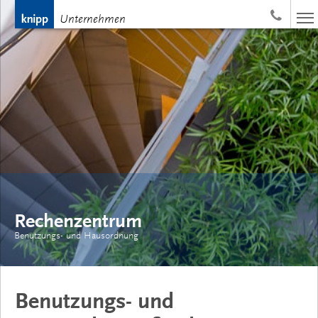
Nav
Unternehmen
ums
Rechenzentrum
Benutzungs- und Hausordnung
Benutzungs- und